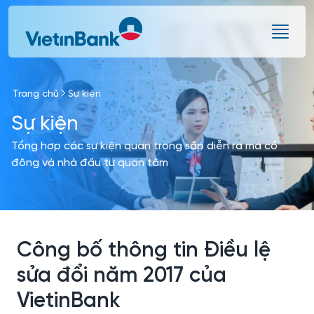
Skip to Main Content
Trang chủ
Sự kiện
Sự kiện
Tổng hợp các sự kiện quan trọng sắp diễn ra mà cổ
đông và nhà đầu tư quan tâm
Công bố thông tin Điều lệ
sửa đổi năm 2017 của
VietinBank