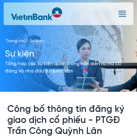
Skip to Main Content
Trang chủ
Sự kiện
Sự kiện
Tổng hợp các sự kiện quan trọng sắp diễn ra mà cổ
đông và nhà đầu tư quan tâm
Công bố thông tin đăng ký
giao dịch cổ phiếu - PTGĐ
Trần Công Quỳnh Lân