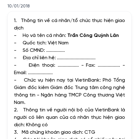
10/01/2018
1.
Thông tin về cá nhân/tổ chức thực hiện giao
dịch
-
Họ và tên cá nhân:
Trần Công Quỳnh Lân
-
Quốc tịch: Việt Nam
-
Số CMND: ...............
-
Địa chỉ liên hệ: ...............................
-
Điện thoại: ................. - Fax: .................. -
Email: ....................
-
Chức vụ hiện nay tại VietinBank: Phó Tổng
Giám đốc kiêm Giám đốc Trung tâm công nghệ
thông tin - Ngân hàng TMCP Công thương Việt
Nam.
2.
Thông tin về người nội bộ của VietinBank là
người có liên quan của cá nhân thực hiện giao
dịch: Không có
3.
Mã chứng khoán giao dịch: CTG