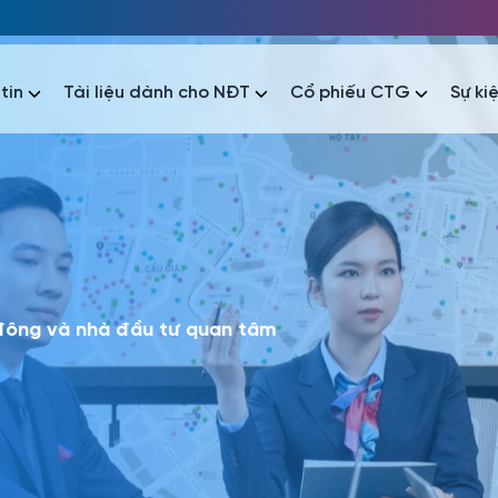
tin
Tài liệu dành cho NĐT
Cổ phiếu CTG
Sự ki
nhất
nhất
áo tài chính
Thông tin giao dịch
Công bố thông tin
Sự kiện
tài chính
Thông tin giao dịch
Công bố thông tin
Sự kiện
 đông và nhà đầu tư quan tâm