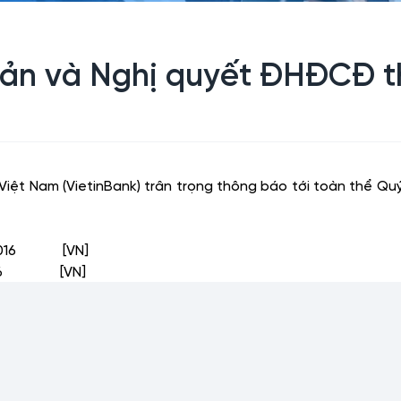
 bản và Nghị quyết ĐHĐCĐ 
ệt Nam (VietinBank) trân trọng thông báo tới toàn thể Quý
ên 2016 [VN]
n 2016 [VN]