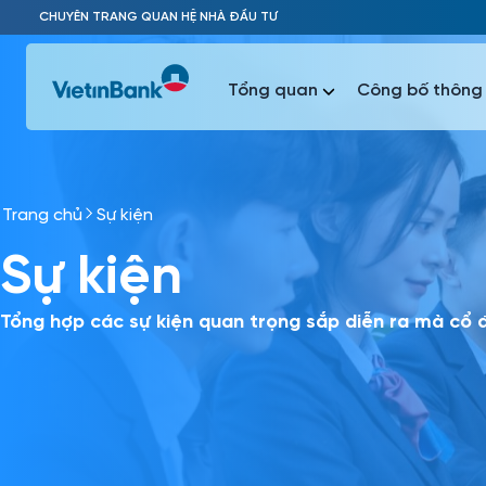
Skip to Main Content
CHUYÊN TRANG QUAN HỆ NHÀ ĐẦU TƯ
Tổng quan
Công bố thông 
Trang chủ
Sự kiện
Phổ biến 
Sự kiện
Phổ biến 
Báo c
Báo cáo 
Tổng hợp các sự kiện quan trọng sắp diễn ra mà cổ