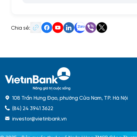
Chia sẻ:
108 Trần Hưng Đạo, phường Cửa Nam, TP. Hà Nội
(84) 24 3941 3622
investor@vietinbank.vn