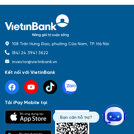
108 Trần Hưng Đạo, phường Cửa Nam, TP. Hà Nội
(84) 24 3941 3622
investor@vietinbank.vn
Kết nối với VietinBank
Tải iPay Mobile tại
Phổ biến nhất
Tải ứng dụng tại
Bạn cần hỗ trợ?
Báo cáo tài chính
Thông tin giao dịch
Công bố thông tin
Sự kiện
Tài liệu
Tải ứng dụng tại