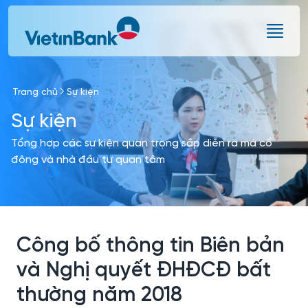
Skip to Main Content
Trang chủ
Sự kiện
Sự kiện
Tổng hợp các sự kiện quan trọng sắp diễn ra mà cổ
đông và nhà đầu tư quan tâm
Công bố thông tin Biên bản
và Nghị quyết ĐHĐCĐ bất
thường năm 2018