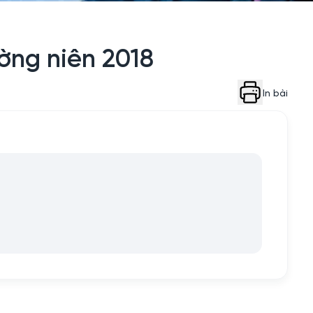
ờng niên 2018
In bài