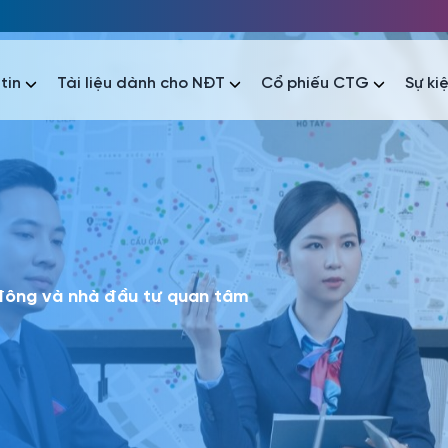
tin
Tài liệu dành cho NĐT
Cổ phiếu CTG
Sự ki
nhất
nhất
áo tài chính
Thông tin giao dịch
Công bố thông tin
Sự kiện
tài chính
Thông tin giao dịch
Công bố thông tin
Sự kiện
 đông và nhà đầu tư quan tâm