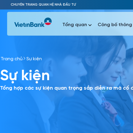
Skip to Main Content
CHUYÊN TRANG QUAN HỆ NHÀ ĐẦU TƯ
Tổng quan
Công bố thông 
Trang chủ
Sự kiện
Phổ biến 
Sự kiện
Phổ biến 
Báo c
Báo cáo 
Tổng hợp các sự kiện quan trọng sắp diễn ra mà cổ