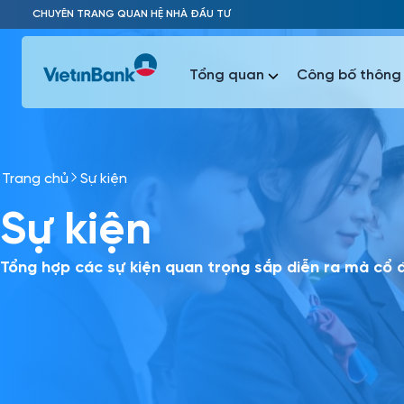
Skip to Main Content
CHUYÊN TRANG QUAN HỆ NHÀ ĐẦU TƯ
Tổng quan
Công bố thông 
Trang chủ
Sự kiện
Phổ biến 
Sự kiện
Phổ biến 
Báo c
Báo cáo 
Tổng hợp các sự kiện quan trọng sắp diễn ra mà cổ