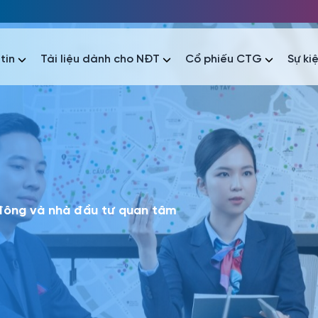
tin
Tài liệu dành cho NĐT
Cổ phiếu CTG
Sự ki
nhất
nhất
áo tài chính
Thông tin giao dịch
Công bố thông tin
Sự kiện
tài chính
Thông tin giao dịch
Công bố thông tin
Sự kiện
 đông và nhà đầu tư quan tâm