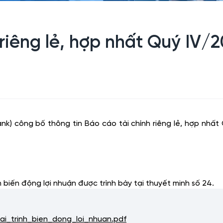
iêng lẻ, hợp nhất Quý IV/20
 công bố thông tin Báo cáo tài chính riêng lẻ, hợp nhất Q
nh biến động lợi nhuận được trình bày tại thuyết minh số 24.
_trinh_bien_dong_loi_nhuan.pdf