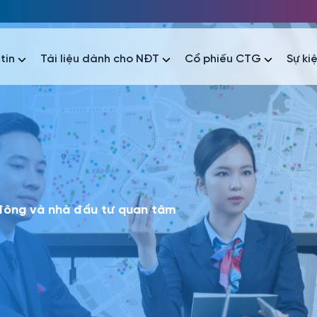
tin
Tài liệu dành cho NĐT
Cổ phiếu CTG
Sự ki
nhất
nhất
áo tài chính
Thông tin giao dịch
Công bố thông tin
Sự kiện
tài chính
Thông tin giao dịch
Công bố thông tin
Sự kiện
 đông và nhà đầu tư quan tâm