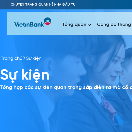
Skip to Main Content
CHUYÊN TRANG QUAN HỆ NHÀ ĐẦU TƯ
Tổng quan
Công bố thông 
Trang chủ
Sự kiện
Phổ biến 
Sự kiện
Phổ biến 
Báo c
Báo cáo 
Tổng hợp các sự kiện quan trọng sắp diễn ra mà cổ