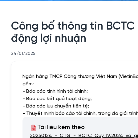
Công bố thông tin BCTC r
động lợi nhuận
24/01/2025
Ngân hàng TMCP Công thương Việt Nam (VietinBank)
gồm:
- Báo cáo tình hình tài chính;
- Báo cáo kết quả hoạt động;
- Báo cáo lưu chuyển tiền tệ;
- Thuyết minh báo cáo tài chính, trong đó giải trì
Tài liệu kèm theo
20250124_-_CTG_-_BCTC_Quy_IV.2024_va_giai