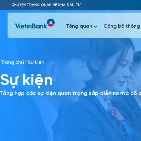
Skip to Main Content
CHUYÊN TRANG QUAN HỆ NHÀ ĐẦU TƯ
Tổng quan
Công bố thông 
Trang chủ
Sự kiện
Phổ biến 
Sự kiện
Phổ biến 
Báo c
Báo cáo 
Tổng hợp các sự kiện quan trọng sắp diễn ra mà cổ