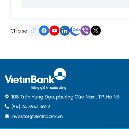
Chia sẻ:
108 Trần Hưng Đạo, phường Cửa Nam, TP. Hà Nội
(84) 24 3941 3622
investor@vietinbank.vn