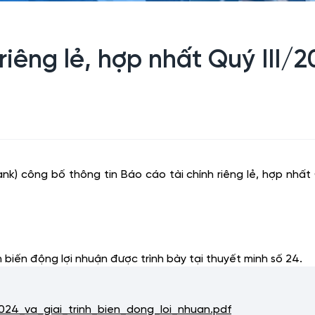
êng lẻ, hợp nhất Quý III/20
 công bố thông tin Báo cáo tài chính riêng lẻ, hợp nhất Qu
nh biến động lợi nhuận được trình bày tại thuyết minh số 24.
4_va_giai_trinh_bien_dong_loi_nhuan.pdf