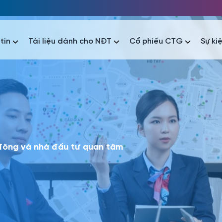
tin
Tài liệu dành cho NĐT
Cổ phiếu CTG
Sự ki
nhất
nhất
áo tài chính
Thông tin giao dịch
Công bố thông tin
Sự kiện
tài chính
Thông tin giao dịch
Công bố thông tin
Sự kiện
 đông và nhà đầu tư quan tâm