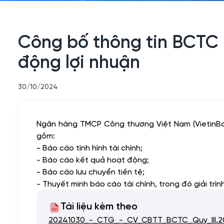
Công bố thông tin BCTC ri
động lợi nhuận
30/10/2024
Ngân hàng TMCP Công thương Việt Nam (VietinBank)
gồm:
- Báo cáo tình hình tài chính;
- Báo cáo kết quả hoạt động;
- Báo cáo lưu chuyển tiền tệ;
- Thuyết minh báo cáo tài chính, trong đó giải trì
Tài liệu kèm theo
20241030_-_CTG_-_CV_CBTT_BCTC_Quy_III.202