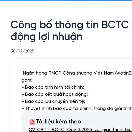
Công bố thông tin BCTC ri
động lợi nhuận
30/07/2025
Ngân hàng TMCP Công thương Việt Nam (VietinBank
gồm:
- Báo cáo tình hình tài chính;
- Báo cáo kết quả hoạt động;
- Báo cáo lưu chuyển tiền tệ;
- Thuyết minh báo cáo tài chính, trong đó giải trì
Tài liệu kèm theo
CV_CBTT_BCTC_Quy_II.2025_va_giai_trinh_bie