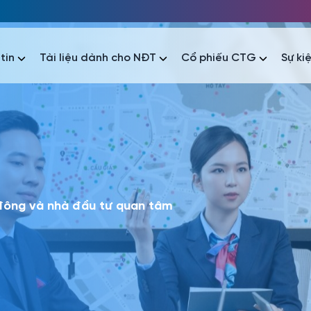
tin
Tài liệu dành cho NĐT
Cổ phiếu CTG
Sự ki
nhất
nhất
áo tài chính
Thông tin giao dịch
Công bố thông tin
Sự kiện
tài chính
Thông tin giao dịch
Công bố thông tin
Sự kiện
 đông và nhà đầu tư quan tâm