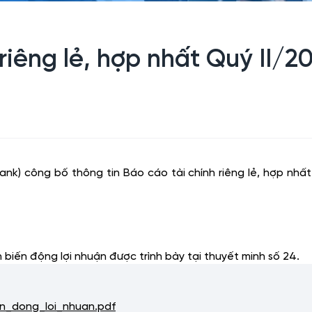
êng lẻ, hợp nhất Quý II/202
) công bố thông tin Báo cáo tài chính riêng lẻ, hợp nhất Q
nh biến động lợi nhuận được trình bày tại thuyết minh số 24.
n_dong_loi_nhuan.pdf