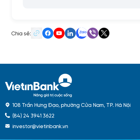
Chia sẻ:
108 Trần Hưng Đạo, phường Cửa Nam, TP. Hà Nội
(84) 24 3941 3622
investor@vietinbank.vn