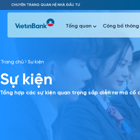
Skip to Main Content
CHUYÊN TRANG QUAN HỆ NHÀ ĐẦU TƯ
Tổng quan
Công bố thông 
Trang chủ
Sự kiện
Phổ biến 
Sự kiện
Phổ biến 
Báo c
Báo cáo 
Tổng hợp các sự kiện quan trọng sắp diễn ra mà cổ