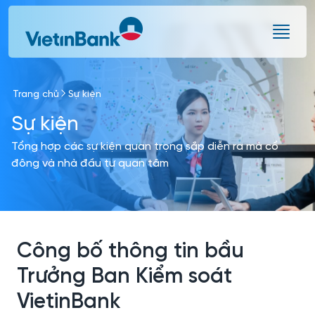
Skip to Main Content
Trang chủ
Sự kiện
Sự kiện
Tổng hợp các sự kiện quan trọng sắp diễn ra mà cổ
đông và nhà đầu tư quan tâm
Công bố thông tin bầu
Trưởng Ban Kiểm soát
VietinBank