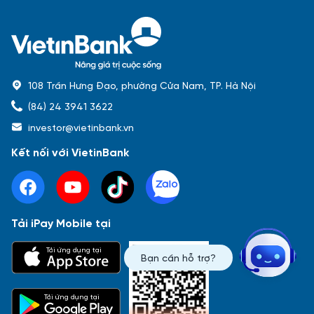
108 Trần Hưng Đạo, phường Cửa Nam, TP. Hà Nội
(84) 24 3941 3622
investor@vietinbank.vn
Kết nối với VietinBank
Tải iPay Mobile tại
Phổ biến nhất
Tải ứng dụng tại
Bạn cần hỗ trợ?
Báo cáo tài chính
Thông tin giao dịch
Công bố thông tin
Sự kiện
Tài liệu
Tải ứng dụng tại