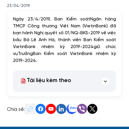
23/04/2019
Ngày 23/4/2019,
Ban Kiểm soát
Ngân hàng
TMCP Công thương Việt Nam (
VietinBank
)
đã
ban hành Nghị quyết số 01/NQ-
BKS
-
2019
về việc
bầu
Bà Lê Anh Hà
,
thành viên Ban Kiểm soát
VietinBank nhiệm kỳ 201
9
-20
24
giữ chức
vụ
Trưởng
Ban Kiểm soát
VietinBank nhiệm kỳ
201
9
-20
24.
Tài liệu kèm theo
Chia sẻ: