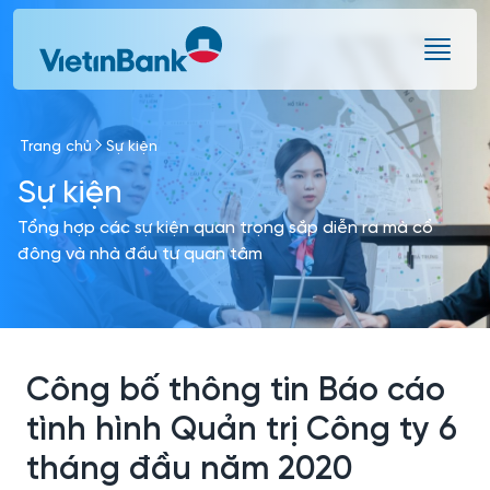
Skip to Main Content
Trang chủ
Sự kiện
Sự kiện
Tổng hợp các sự kiện quan trọng sắp diễn ra mà cổ
đông và nhà đầu tư quan tâm
Công bố thông tin Báo cáo
tình hình Quản trị Công ty 6
tháng đầu năm 2020