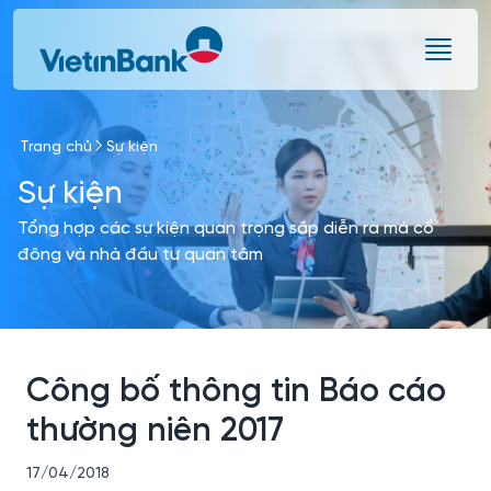
Skip to Main Content
Trang chủ
Sự kiện
Sự kiện
Tổng hợp các sự kiện quan trọng sắp diễn ra mà cổ
đông và nhà đầu tư quan tâm
Công bố thông tin Báo cáo
thường niên 2017
17/04/2018