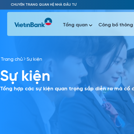
Skip to Main Content
CHUYÊN TRANG QUAN HỆ NHÀ ĐẦU TƯ
Tổng quan
Công bố thông 
Trang chủ
Sự kiện
Phổ biến 
Sự kiện
Phổ biến 
Báo c
Báo cáo 
Tổng hợp các sự kiện quan trọng sắp diễn ra mà cổ