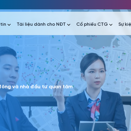
tin
Tài liệu dành cho NĐT
Cổ phiếu CTG
Sự ki
nhất
nhất
áo tài chính
Thông tin giao dịch
Công bố thông tin
Sự kiện
tài chính
Thông tin giao dịch
Công bố thông tin
Sự kiện
 đông và nhà đầu tư quan tâm