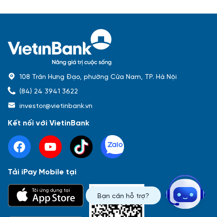
108 Trần Hưng Đạo, phường Cửa Nam, TP. Hà Nội
(84) 24 3941 3622
investor@vietinbank.vn
Kết nối với VietinBank
Tải iPay Mobile tại
Phổ biến nhất
Tải ứng dụng tại
Bạn cần hỗ trợ?
Báo cáo tài chính
Thông tin giao dịch
Công bố thông tin
Sự kiện
Tài liệu