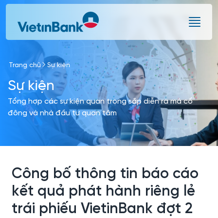
Skip to Main Content
Trang chủ
Sự kiện
Sự kiện
Tổng hợp các sự kiện quan trọng sắp diễn ra mà cổ
đông và nhà đầu tư quan tâm
Công bố thông tin báo cáo
kết quả phát hành riêng lẻ
trái phiếu VietinBank đợt 2