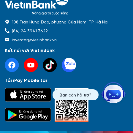
108 Trần Hưng Đạo, phường Cửa Nam, TP. Hà Nội
(84) 24 3941 3622
investor@vietinbank.vn
Kết nối với VietinBank
Tải iPay Mobile tại
Phổ biến nhất
Tải ứng dụng tại
Bạn cần hỗ trợ?
Báo cáo tài chính
Thông tin giao dịch
Công bố thông tin
Sự kiện
Tài liệu
Tải ứng dụng tại