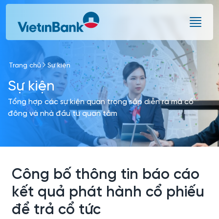
Skip to Main Content
Trang chủ
Sự kiện
Sự kiện
Tổng hợp các sự kiện quan trọng sắp diễn ra mà cổ
đông và nhà đầu tư quan tâm
Công bố thông tin báo cáo
kết quả phát hành cổ phiếu
để trả cổ tức