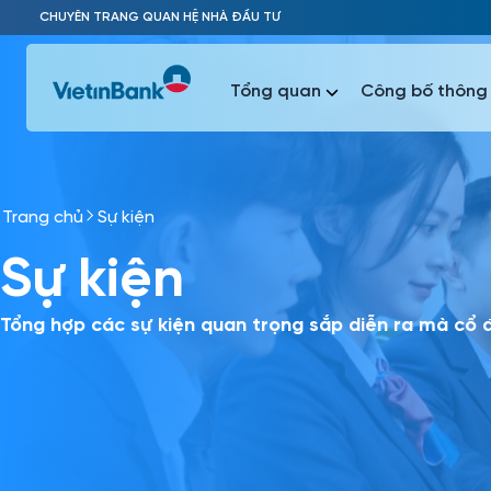
Skip to Main Content
CHUYÊN TRANG QUAN HỆ NHÀ ĐẦU TƯ
Tổng quan
Công bố thông 
Trang chủ
Sự kiện
Phổ biến 
Sự kiện
Phổ biến 
Báo c
Báo cáo 
Tổng hợp các sự kiện quan trọng sắp diễn ra mà cổ