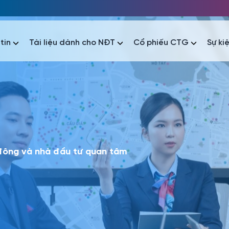
tin
Tài liệu dành cho NĐT
Cổ phiếu CTG
Sự ki
nhất
nhất
áo tài chính
Thông tin giao dịch
Công bố thông tin
Sự kiện
tài chính
Thông tin giao dịch
Công bố thông tin
Sự kiện
 đông và nhà đầu tư quan tâm