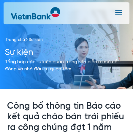
Skip to Main Content
Trang chủ
Sự kiện
Sự kiện
Tổng hợp các sự kiện quan trọng sắp diễn ra mà cổ
đông và nhà đầu tư quan tâm
Công bố thông tin Báo cáo
kết quả chào bán trái phiếu
ra công chúng đợt 1 năm