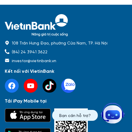
108 Trần Hưng Đạo, phường Cửa Nam, TP. Hà Nội
(84) 24 3941 3622
investor@vietinbank.vn
Kết nối với VietinBank
Tải iPay Mobile tại
Phổ biến nhất
Tải ứng dụng tại
Bạn cần hỗ trợ?
Báo cáo tài chính
Thông tin giao dịch
Công bố thông tin
Sự kiện
Tài liệu
Tải ứng dụng tại