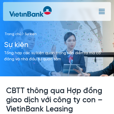
Skip to Main Content
Trang chủ
Sự kiện
Sự kiện
Tổng hợp các sự kiện quan trọng sắp diễn ra mà cổ
đông và nhà đầu tư quan tâm
CBTT thông qua Hợp đồng
giao dịch với công ty con –
VietinBank Leasing