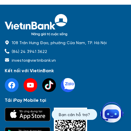
108 Trần Hưng Đạo, phường Cửa Nam, TP. Hà Nội
(84) 24 3941 3622
investor@vietinbank.vn
Kết nối với VietinBank
Tải iPay Mobile tại
Phổ biến nhất
Tải ứng dụng tại
Bạn cần hỗ trợ?
Báo cáo tài chính
Thông tin giao dịch
Công bố thông tin
Sự kiện
Tài liệu
Tải ứng dụng tại