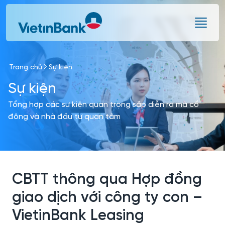
Skip to Main Content
Trang chủ
Sự kiện
Sự kiện
Tổng hợp các sự kiện quan trọng sắp diễn ra mà cổ
đông và nhà đầu tư quan tâm
CBTT thông qua Hợp đồng
giao dịch với công ty con –
VietinBank Leasing