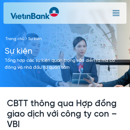
Skip to Main Content
Trang chủ
Sự kiện
Sự kiện
Tổng hợp các sự kiện quan trọng sắp diễn ra mà cổ
đông và nhà đầu tư quan tâm
CBTT thông qua Hợp đồng
giao dịch với công ty con –
VBI