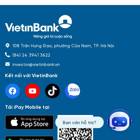
108 Trần Hưng Đạo, phường Cửa Nam, TP. Hà Nội
(84) 24 3941 3622
investor@vietinbank.vn
Kết nối với VietinBank
Tải iPay Mobile tại
Phổ biến nhất
Tải ứng dụng tại
Bạn cần hỗ trợ?
Báo cáo tài chính
Thông tin giao dịch
Công bố thông tin
Sự kiện
Tài liệu
Tải ứng dụng tại