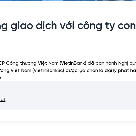
 giao dịch với công ty con
MCP Công thương Việt Nam (VietinBank) đã ban hành Nghị
iệt Nam (VietinBankSc) được lựa chọn là đại lý phát hành, 
6.
pdf