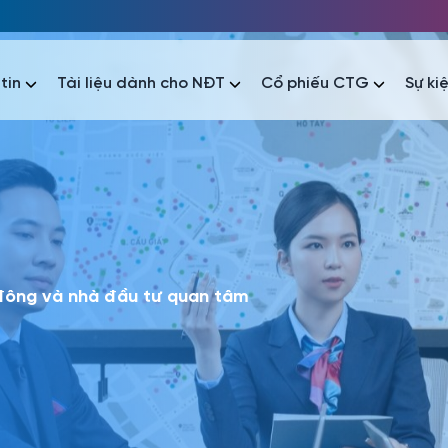
tin
Tài liệu dành cho NĐT
Cổ phiếu CTG
Sự ki
nhất
nhất
áo tài chính
Thông tin giao dịch
Công bố thông tin
Sự kiện
tài chính
Thông tin giao dịch
Công bố thông tin
Sự kiện
 đông và nhà đầu tư quan tâm