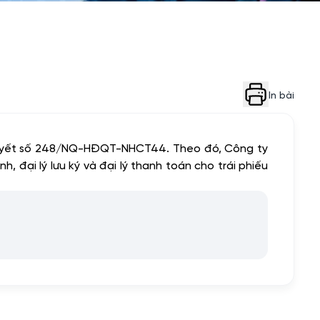
In bài
 quyết số 248/NQ-HĐQT-NHCT44. Theo đó, Công ty
đại lý lưu ký và đại lý thanh toán cho trái phiếu