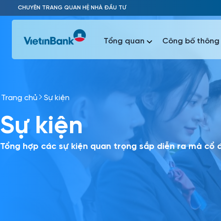
Skip to Main Content
CHUYÊN TRANG QUAN HỆ NHÀ ĐẦU TƯ
Tổng quan
Công bố thông 
Trang chủ
Sự kiện
Phổ biến 
Sự kiện
Phổ biến 
Báo c
Báo cáo 
Tổng hợp các sự kiện quan trọng sắp diễn ra mà cổ