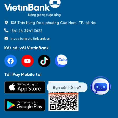
108 Trần Hưng Đạo, phường Cửa Nam, TP. Hà Nội
(84) 24 3941 3622
investor@vietinbank.vn
Kết nối với VietinBank
Tải iPay Mobile tại
Phổ biến nhất
Tải ứng dụng tại
Bạn cần hỗ trợ?
Báo cáo tài chính
Thông tin giao dịch
Công bố thông tin
Sự kiện
Tài liệu
Tải ứng dụng tại