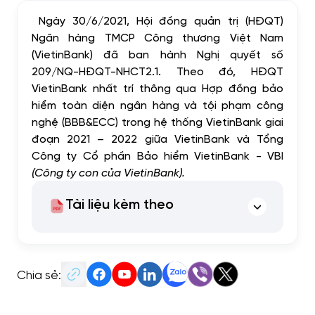
Ngày 30/6/2021, Hội đồng quản trị (HĐQT)
Ngân hàng TMCP Công thương Việt Nam
(VietinBank) đã ban hành Nghị quyết số
209/NQ-HĐQT-NHCT2.1. Theo đó, HĐQT
VietinBank nhất trí thông qua Hợp đồng bảo
hiểm toàn diện ngân hàng và tội phạm công
nghệ (BBB&ECC) trong hệ thống VietinBank giai
đoạn 2021 – 2022 giữa VietinBank và Tổng
Công ty Cổ phần Bảo hiểm VietinBank - VBI
(Công ty con của VietinBank).
Tài liệu kèm theo
Chia sẻ: