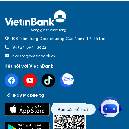
108 Trần Hưng Đạo, phường Cửa Nam, TP. Hà Nội
(84) 24 3941 3622
investor@vietinbank.vn
Kết nối với VietinBank
Tải iPay Mobile tại
Phổ biến nhất
Tải ứng dụng tại
Bạn cần hỗ trợ?
Báo cáo tài chính
Thông tin giao dịch
Công bố thông tin
Sự kiện
Tài liệu
Tải ứng dụng tại