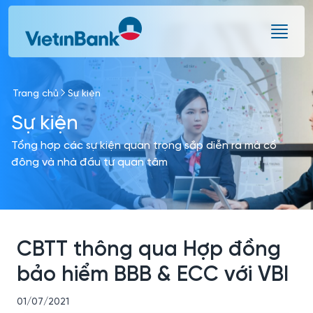
Skip to Main Content
Trang chủ
Sự kiện
Sự kiện
Tổng hợp các sự kiện quan trọng sắp diễn ra mà cổ
đông và nhà đầu tư quan tâm
CBTT thông qua Hợp đồng
bảo hiểm BBB & ECC với VBI
01/07/2021