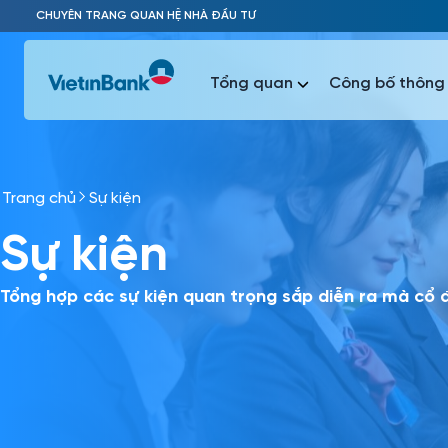
Skip to Main Content
CHUYÊN TRANG QUAN HỆ NHÀ ĐẦU TƯ
Tổng quan
Công bố thông 
Trang chủ
Sự kiện
Phổ biến 
Sự kiện
Phổ biến 
Báo c
Báo cáo 
Tổng hợp các sự kiện quan trọng sắp diễn ra mà cổ