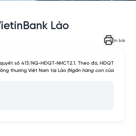
VietinBank Lào
In bài
hị quyết số 413/NQ-HĐQT-NHCT2.1. Theo đó, HĐQT
Công thương Việt Nam tại Lào
(Ngân hàng con của