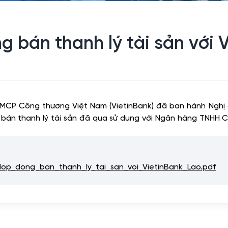
 bán thanh lý tài sản với 
 TMCP Công thương Việt Nam (VietinBank) đã ban hành Ng
g bán thanh lý tài sản đã qua sử dụng với Ngân hàng TNHH 
_dong_ban_thanh_ly_tai_san_voi_VietinBank_Lao.pdf