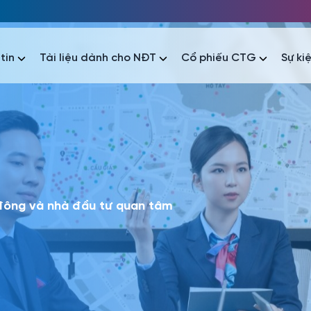
tin
Tài liệu dành cho NĐT
Cổ phiếu CTG
Sự ki
nhất
nhất
áo tài chính
Thông tin giao dịch
Công bố thông tin
Sự kiện
tài chính
Thông tin giao dịch
Công bố thông tin
Sự kiện
 đông và nhà đầu tư quan tâm