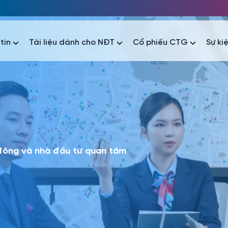
tin
Tài liệu dành cho NĐT
Cổ phiếu CTG
Sự ki
nhất
nhất
áo tài chính
Thông tin giao dịch
Công bố thông tin
Sự kiện
tài chính
Thông tin giao dịch
Công bố thông tin
Sự kiện
 đông và nhà đầu tư quan tâm