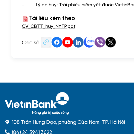
-
Lý do hủy: Trái phiếu niêm yết được VietinBa
Tài liệu kèm theo
CV_CBTT_huy_NYTP.pdf
Chia sẻ:
108 Trần Hưng Đạo, phường Cửa Nam, TP. Hà Nội
(84) 24 3941 3622