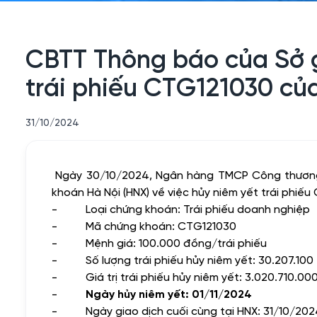
CBTT Thông báo của Sở g
trái phiếu CTG121030 củ
31/10/2024
Ngày 30/10/2024, Ngân hàng TMCP Công thương
khoán Hà Nội (HNX) về việc hủy niêm yết trái phiế
-
Loại chứng khoán: Trái phiếu doanh nghiệp
-
Mã chứng khoán: CTG121030
-
Mệnh giá: 100.000 đồng/trái phiếu
-
Số lượng trái phiếu hủy niêm yết: 30.207.100 
-
Giá trị trái phiếu hủy niêm yết: 3.020.710.0
-
Ngày hủy niêm yết: 01/11/2024
-
Ngày giao dịch cuối cùng tại HNX: 31/10/20