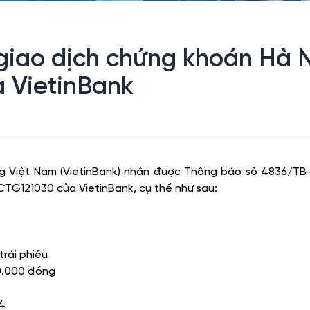
iao dịch chứng khoán Hà Nộ
a VietinBank
 Việt Nam (VietinBank) nhận được Thông báo số 4836/TB
u CTG121030 của VietinBank
, cụ thể như sau:
trái phiếu
00.000 đồng
24