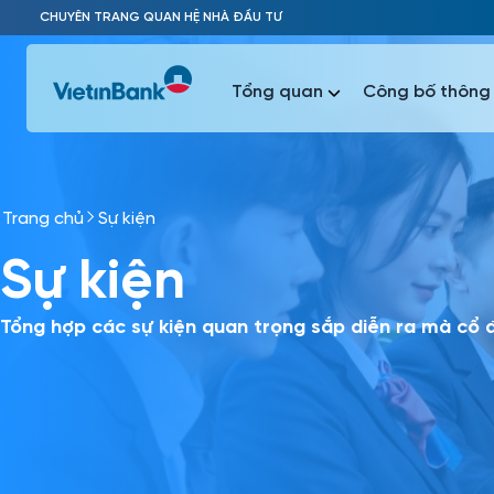
Skip to Main Content
CHUYÊN TRANG QUAN HỆ NHÀ ĐẦU TƯ
Tổng quan
Công bố thông 
Trang chủ
Sự kiện
Phổ biến 
Sự kiện
Phổ biến 
Báo c
Báo cáo 
Tổng hợp các sự kiện quan trọng sắp diễn ra mà cổ