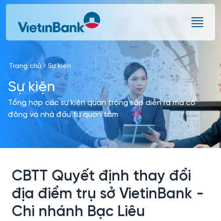
Skip to Main Content
Trang chủ
Sự kiện
Sự kiện
Tổng hợp các sự kiện quan trọng sắp diễn ra mà cổ
đông và nhà đầu tư quan tâm
CBTT Quyết định thay đổi
địa điểm trụ sở VietinBank -
Chi nhánh Bạc Liêu