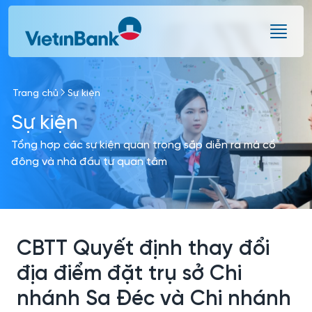
Skip to Main Content
Trang chủ
Sự kiện
Sự kiện
Tổng hợp các sự kiện quan trọng sắp diễn ra mà cổ
đông và nhà đầu tư quan tâm
CBTT Quyết định thay đổi
địa điểm đặt trụ sở Chi
nhánh Sa Đéc và Chi nhánh