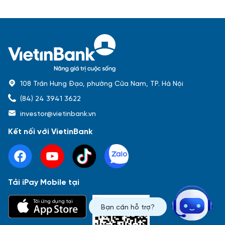
108 Trần Hưng Đạo, phường Cửa Nam, TP. Hà Nội
(84) 24 3941 3622
investor@vietinbank.vn
Kết nối với VietinBank
Tải iPay Mobile tại
Phổ biến nhất
Tải ứng dụng tại
Bạn cần hỗ trợ?
Báo cáo tài chính
Thông tin giao dịch
Công bố thông tin
Sự kiện
Tài liệu