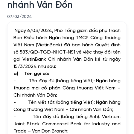
nhánh Vân Đồn
07/03/2024
Ngày 6/03/2024, Phó Tổng giám đốc phụ trách
Ban Điều hành Ngân hàng TMCP Công thương
Việt Nam (VietinBank) đã ban hành Quyết định
số 583/QĐ-TGĐ-NHCT-NS1 về việc thay đổi tên
gọi VietinBank Chi nhánh Vân Đồn kể từ ngày
15/3/2024 như sau:
a)
Tên gọi cũ:
-
Tên đầy đủ (bằng tiếng Việt): Ngân hàng
thương mại cổ phần Công thương Việt Nam –
Chi nhánh Vân Đồn;
-
Tên viết tắt (bằng tiếng Việt): Ngân hàng
Công thương Việt Nam – Chi nhánh Vân Đồn;
-
Tên đầy đủ (bằng tiếng Anh): Vietnam
Joint Stock Commercial Bank for Industry and
Trade – Van Don Branch;