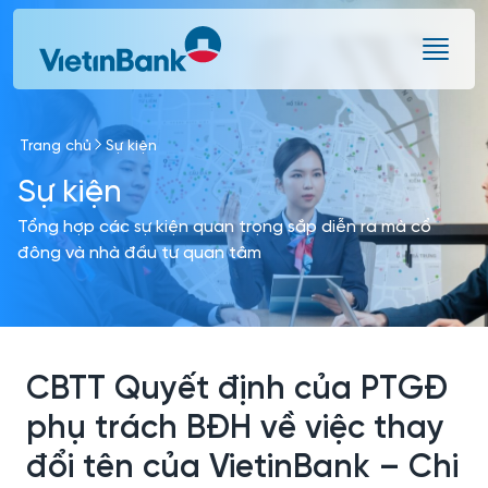
Skip to Main Content
Trang chủ
Sự kiện
Sự kiện
Tổng hợp các sự kiện quan trọng sắp diễn ra mà cổ
đông và nhà đầu tư quan tâm
CBTT Quyết định của PTGĐ
phụ trách BĐH về việc thay
đổi tên của VietinBank – Chi