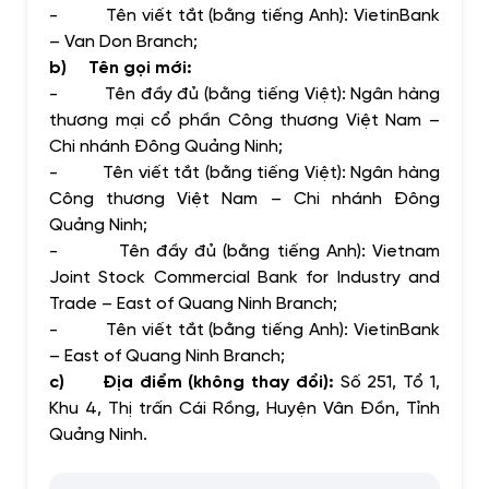
-
Tên viết tắt (bằng tiếng Anh): VietinBank
– Van Don Branch;
b)
Tên gọi mới:
-
Tên đầy đủ (bằng tiếng Việt): Ngân hàng
thương mại cổ phần Công thương Việt Nam –
Chi nhánh Đông Quảng Ninh;
-
Tên viết tắt (bằng tiếng Việt): Ngân hàng
Công thương Việt Nam – Chi nhánh Đông
Quảng Ninh;
-
Tên đầy đủ (bằng tiếng Anh): Vietnam
Joint Stock Commercial Bank for Industry and
Trade – East of Quang Ninh Branch;
-
Tên viết tắt (bằng tiếng Anh): VietinBank
– East of Quang Ninh Branch;
c)
Địa điểm (không thay đổi):
Số 251, Tổ 1,
Khu 4, Thị trấn Cái Rồng, Huyện Vân Đồn, Tỉnh
Quảng Ninh.