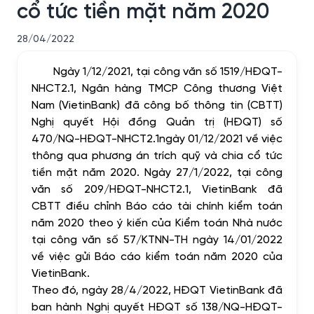
cổ tức tiền mặt năm 2020
28/04/2022
Ngày 1/12/2021, tại công văn số 1519/HĐQT-
NHCT2.1, Ngân hàng TMCP Công thương Việt
Nam (VietinBank) đã công bố thông tin (CBTT)
Nghị quyết Hội đồng Quản trị (HĐQT) số
470/NQ-HĐQT-NHCT2.1
ngày 01/12/2021 về việc
thông qua phương án trích quỹ và chia cổ tức
tiền mặt năm 2020. Ngày 27/1/2022, tại công
văn số 209/HĐQT-NHCT2.1, VietinBank đã
CBTT điều chỉnh Báo cáo tài chính kiểm toán
năm 2020 theo ý kiến của Kiểm toán Nhà nước
tại
công văn số 57/KTNN-TH ngày 14/01/2022
về việc gửi Báo cáo kiểm toán năm 2020 của
VietinBank.
Theo đó, ngày 28/4/2022, HĐQT VietinBank đã
ban hành Nghị quyết HĐQT số 138/NQ-HĐQT-