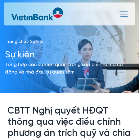
Skip to Main Content
Trang chủ
Sự kiện
Sự kiện
Tổng hợp các sự kiện quan trọng sắp diễn ra mà cổ
đông và nhà đầu tư quan tâm
CBTT Nghị quyết HĐQT
thông qua việc điều chỉnh
phương án trích quỹ và chia