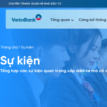
Skip to Main Content
CHUYÊN TRANG QUAN HỆ NHÀ ĐẦU TƯ
Tổng quan
Công bố thông 
Trang chủ
Sự kiện
Phổ biến 
Sự kiện
Phổ biến 
Báo c
Báo cáo 
Tổng hợp các sự kiện quan trọng sắp diễn ra mà cổ