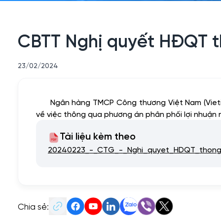
CBTT Nghị quyết HĐQT t
23/02/2024
Ngân hàng TMCP Công thương Việt Nam (Viet
về việc thông qua phương án phân phối lợi nhuận
Tài liệu kèm theo
20240223_-_CTG_-_Nghi_quyet_HDQT_thong
Chia sẻ: