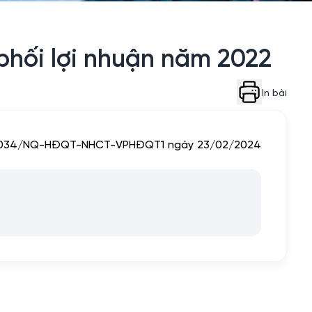
hối lợi nhuận năm 2022
In bài
ị số 034/NQ-HĐQT-NHCT-VPHĐQT1 ngày 23/02/2024