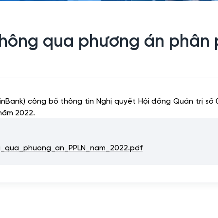
hông qua phương án phân p
inBank) công bố thông tin Nghị quyết Hội đồng Quản tr
 năm 2022.
_qua_phuong_an_PPLN_nam_2022.pdf