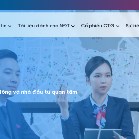
tin
Tài liệu dành cho NĐT
Cổ phiếu CTG
Sự ki
nhất
nhất
áo tài chính
Thông tin giao dịch
Công bố thông tin
Sự kiện
tài chính
Thông tin giao dịch
Công bố thông tin
Sự kiện
 đông và nhà đầu tư quan tâm