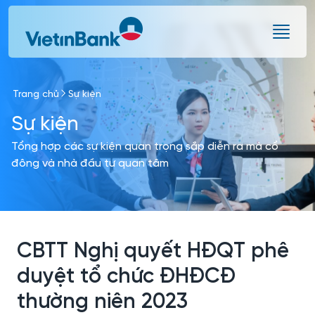
Skip to Main Content
Trang chủ
Sự kiện
Sự kiện
Tổng hợp các sự kiện quan trọng sắp diễn ra mà cổ
đông và nhà đầu tư quan tâm
CBTT Nghị quyết HĐQT phê
duyệt tổ chức ĐHĐCĐ
thường niên 2023