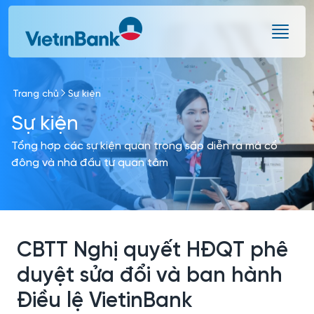
Skip to Main Content
Trang chủ
Sự kiện
Sự kiện
Tổng hợp các sự kiện quan trọng sắp diễn ra mà cổ
đông và nhà đầu tư quan tâm
CBTT Nghị quyết HĐQT phê
duyệt sửa đổi và ban hành
Điều lệ VietinBank