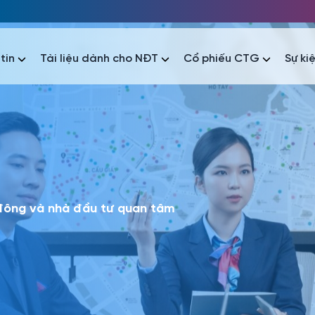
tin
Tài liệu dành cho NĐT
Cổ phiếu CTG
Sự ki
nhất
nhất
áo tài chính
Thông tin giao dịch
Công bố thông tin
Sự kiện
tài chính
Thông tin giao dịch
Công bố thông tin
Sự kiện
 đông và nhà đầu tư quan tâm