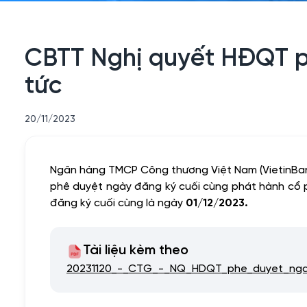
CBTT Nghị quyết HĐQT p
tức
20/11/2023
Ngân hàng TMCP Công thương Việt Nam (VietinBan
phê duyệt ngày đăng ký cuối cùng phát hành cổ ph
đăng ký cuối cùng là ngày
01/12/2023.
Tài liệu kèm theo
20231120_-_CTG_-_NQ_HDQT_phe_duyet_nga