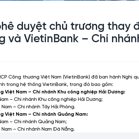
ê duyệt chủ trương thay đ
g và VietinBank – Chi nh
TMCP Công thương Việt Nam (VietinBank) đã ban hành Ng
ánh trong hệ thống VietinBank, trong đó bao gồm:
g Việt Nam – Chi nhánh Khu công nghiệp Hải Dương:
am – Chi nhánh Khu công nghiệp Hải Dương
;
Nam – Chi nhánh Tây Hải Phòng
.
ng Việt Nam – Chi nhánh Quảng Nam:
Nam – Chi nhánh Quảng Nam
;
 Nam – Chi nhánh Nam Đà Nẵng
.