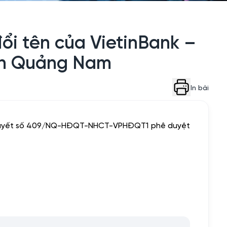
ổi tên của VietinBank –
ánh Quảng Nam
In bài
hị quyết số 409/NQ-HĐQT-NHCT-VPHĐQT1 phê duyệt