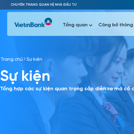
Skip to Main Content
CHUYÊN TRANG QUAN HỆ NHÀ ĐẦU TƯ
Tổng quan
Công bố thông 
Trang chủ
Sự kiện
Phổ biến 
Sự kiện
Phổ biến 
Báo c
Báo cáo 
Tổng hợp các sự kiện quan trọng sắp diễn ra mà cổ