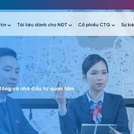
tin
Tài liệu dành cho NĐT
Cổ phiếu CTG
Sự ki
nhất
nhất
áo tài chính
Thông tin giao dịch
Công bố thông tin
Sự kiện
tài chính
Thông tin giao dịch
Công bố thông tin
Sự kiện
 đông và nhà đầu tư quan tâm