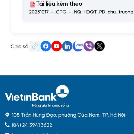
Tài liệu kèm theo
20251017_-_CTG_-_NQ_HDQT_PD_chu_truong
Chia sẻ:
108 Trần Hưng Đạo, phường Cửa Nam, TP. Hà Nội
(84) 24 3941 3622