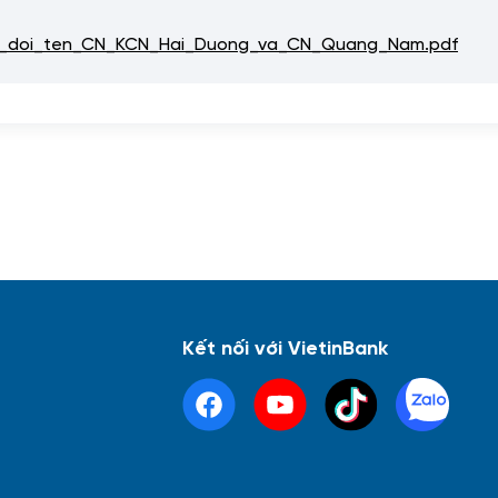
_doi_ten_CN_KCN_Hai_Duong_va_CN_Quang_Nam.pdf
Kết nối với VietinBank