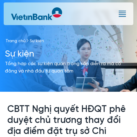
Skip to Main Content
Trang chủ
Sự kiện
Sự kiện
Tổng hợp các sự kiện quan trọng sắp diễn ra mà cổ
đông và nhà đầu tư quan tâm
CBTT Nghị quyết HĐQT phê
duyệt chủ trương thay đổi
địa điểm đặt trụ sở Chi