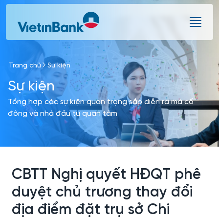
Skip to Main Content
Trang chủ
Sự kiện
Sự kiện
Tổng hợp các sự kiện quan trọng sắp diễn ra mà cổ
đông và nhà đầu tư quan tâm
CBTT Nghị quyết HĐQT phê
duyệt chủ trương thay đổi
địa điểm đặt trụ sở Chi