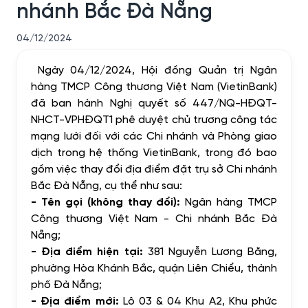
nhánh Bắc Đà Nẵng
04/12/2024
Ngày 04/12/2024, Hội đồng Quản trị Ngân
hàng TMCP Công thương Việt Nam (VietinBank)
đã ban hành Nghị quyết số 447/NQ-HĐQT-
NHCT-VPHĐQT1 phê duyệt chủ trương công tác
mạng lưới đối với các Chi nhánh
và Phòng giao
dịch trong hệ thống VietinBank, trong đó bao
gồm việc thay đổi địa điểm đặt trụ sở Chi nhánh
Bắc Đà Nẵng, cụ thể như sau:
- Tên gọi (không thay đổi):
Ngân hàng TMCP
Công thương Việt Nam - Chi nhánh
Bắc Đà
Nẵng
;
- Địa điểm hiện tại:
381 Nguyễn Lương Bằng,
phường Hòa Khánh Bắc, quận Liên Chiểu, thành
phố Đà Nẵng;
- Địa điểm mới:
Lô 03 & 04 Khu A2, Khu phức