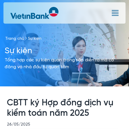
Skip to Main Content
Trang chủ
Sự kiện
Sự kiện
Tổng hợp các sự kiện quan trọng sắp diễn ra mà cổ
đông và nhà đầu tư quan tâm
CBTT ký Hợp đồng dịch vụ
kiểm toán năm 2025
26/05/2025