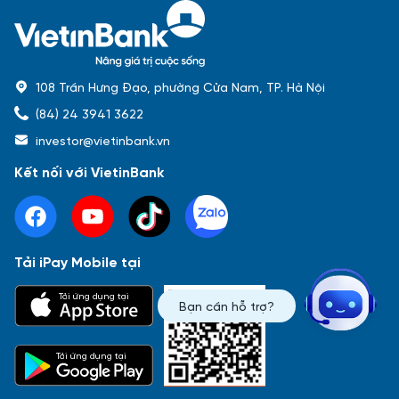
108 Trần Hưng Đạo, phường Cửa Nam, TP. Hà Nội
(84) 24 3941 3622
investor@vietinbank.vn
Kết nối với VietinBank
Tải iPay Mobile tại
Phổ biến nhất
Tải ứng dụng tại
Bạn cần hỗ trợ?
Báo cáo tài chính
Thông tin giao dịch
Công bố thông tin
Sự kiện
Tài liệu
Tải ứng dụng tại