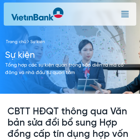
Skip to Main Content
Trang chủ
Sự kiện
Sự kiện
Tổng hợp các sự kiện quan trọng sắp diễn ra mà cổ
đông và nhà đầu tư quan tâm
CBTT HĐQT thông qua Văn
bản sửa đổi bổ sung Hợp
đồng cấp tín dụng hợp vốn