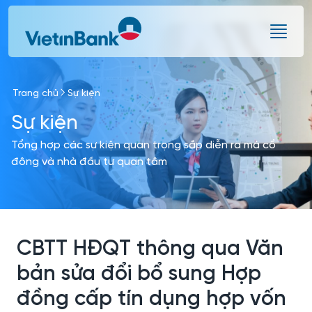
Skip to Main Content
Trang chủ
Sự kiện
Sự kiện
Tổng hợp các sự kiện quan trọng sắp diễn ra mà cổ
đông và nhà đầu tư quan tâm
CBTT HĐQT thông qua Văn
bản sửa đổi bổ sung Hợp
đồng cấp tín dụng hợp vốn