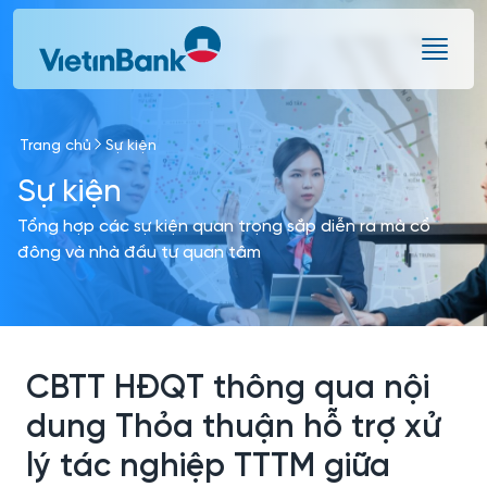
Skip to Main Content
Trang chủ
Sự kiện
Sự kiện
Tổng hợp các sự kiện quan trọng sắp diễn ra mà cổ
đông và nhà đầu tư quan tâm
CBTT HĐQT thông qua nội
dung Thỏa thuận hỗ trợ xử
lý tác nghiệp TTTM giữa