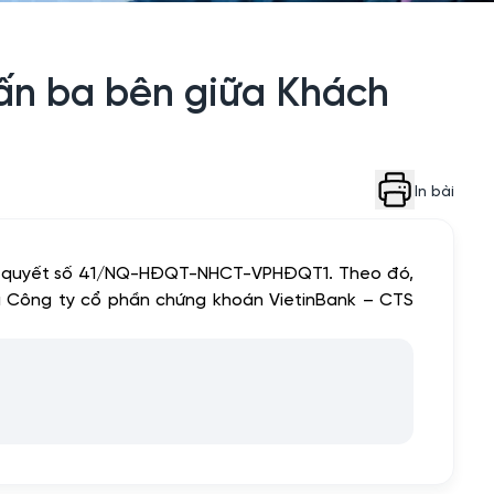
ấn ba bên giữa Khách
In bài
hị quyết số 41/NQ-HĐQT-NHCT-VPHĐQT1. Theo đó,
à Công ty cổ phần chứng khoán VietinBank – CTS