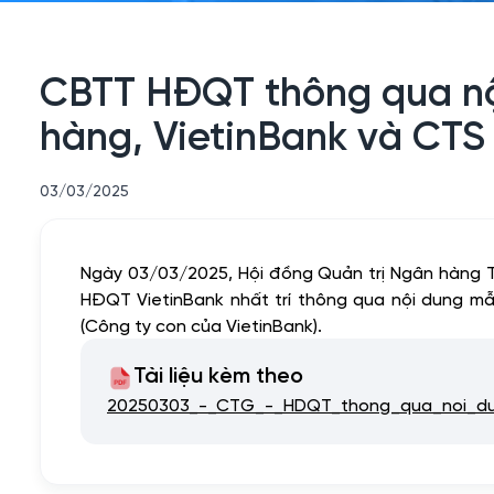
CBTT HĐQT thông qua nộ
hàng, VietinBank và CTS
03/03/2025
Ngày 03/03/2025, Hội đồng Quản trị Ngân hàng
HĐQT VietinBank nhất trí thông qua nội dung m
(Công ty con của VietinBank).
Tài liệu kèm theo
20250303_-_CTG_-_HDQT_thong_qua_noi_dun