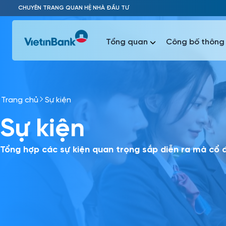
Skip to Main Content
CHUYÊN TRANG QUAN HỆ NHÀ ĐẦU TƯ
Tổng quan
Công bố thông 
Trang chủ
Sự kiện
Phổ biến 
Sự kiện
Phổ biến 
Báo c
Báo cáo 
Tổng hợp các sự kiện quan trọng sắp diễn ra mà cổ