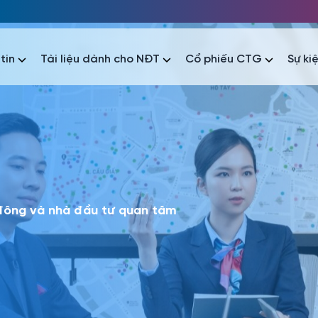
tin
Tài liệu dành cho NĐT
Cổ phiếu CTG
Sự ki
nhất
nhất
áo tài chính
Thông tin giao dịch
Công bố thông tin
Sự kiện
tài chính
Thông tin giao dịch
Công bố thông tin
Sự kiện
 đông và nhà đầu tư quan tâm