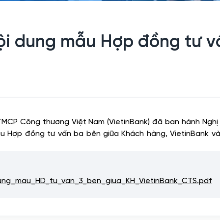
i dung mẫu Hợp đồng tư v
 TMCP Công thương Việt Nam (VietinBank) đã ban hành Ng
ẫu Hợp đồng tư vấn ba bên giữa Khách hàng, VietinBank v
g_mau_HD_tu_van_3_ben_giua_KH_VietinBank_CTS.pdf