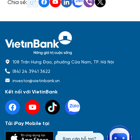
Chia sẻ:
108 Trần Hưng Đạo, phường Cửa Nam, TP. Hà Nội
(84) 24 3941 3622
investor@vietinbank.vn
Kết nối với VietinBank
Tải iPay Mobile tại
Phổ biến nhất
Tải ứng dụng tại
Bạn cần hỗ trợ?
Báo cáo tài chính
Thông tin giao dịch