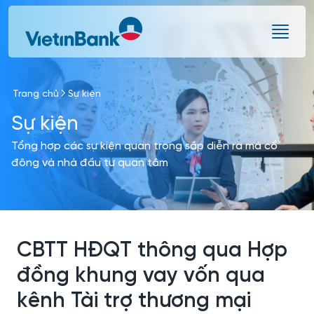
Skip to Main Content
Trang chủ
Sự kiện
Sự kiện
Tổng hợp các sự kiện quan trọng sắp diễn ra mà cổ
đông và nhà đầu tư quan tâm
CBTT HĐQT thông qua Hợp
đồng khung vay vốn qua
kênh Tài trợ thương mại