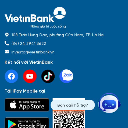
108 Trần Hưng Đạo, phường Cửa Nam, TP. Hà Nội
(84) 24 3941 3622
investor@vietinbank.vn
Kết nối với VietinBank
Tải iPay Mobile tại
Phổ biến nhất
Tải ứng dụng tại
Bạn cần hỗ trợ?
Báo cáo tài chính
Thông tin giao dịch
Công bố thông tin
Sự kiện
Tài liệu
Tải ứng dụng tại