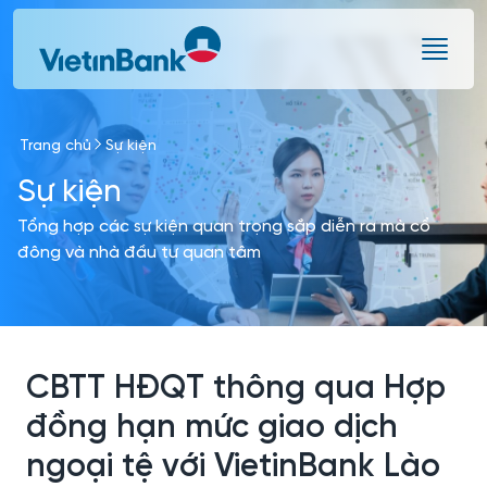
Skip to Main Content
Trang chủ
Sự kiện
Sự kiện
Tổng hợp các sự kiện quan trọng sắp diễn ra mà cổ
đông và nhà đầu tư quan tâm
CBTT HĐQT thông qua Hợp
đồng hạn mức giao dịch
ngoại tệ với VietinBank Lào