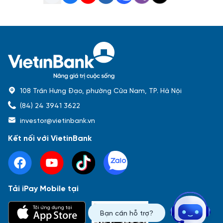
108 Trần Hưng Đạo, phường Cửa Nam, TP. Hà Nội
(84) 24 3941 3622
investor@vietinbank.vn
Kết nối với VietinBank
Tải iPay Mobile tại
Phổ biến nhất
Tải ứng dụng tại
Bạn cần hỗ trợ?
Báo cáo tài chính
Thông tin giao dịch