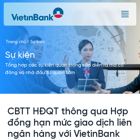
Skip to Main Content
Trang chủ
Sự kiện
Sự kiện
Tổng hợp các sự kiện quan trọng sắp diễn ra mà cổ
đông và nhà đầu tư quan tâm
CBTT HĐQT thông qua Hợp
đồng hạn mức giao dịch liên
ngân hàng với VietinBank