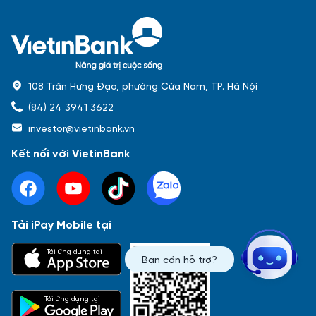
108 Trần Hưng Đạo, phường Cửa Nam, TP. Hà Nội
(84) 24 3941 3622
investor@vietinbank.vn
Kết nối với VietinBank
Tải iPay Mobile tại
Phổ biến nhất
Tải ứng dụng tại
Bạn cần hỗ trợ?
Báo cáo tài chính
Thông tin giao dịch
Công bố thông tin
Sự kiện
Tài liệu
Tải ứng dụng tại