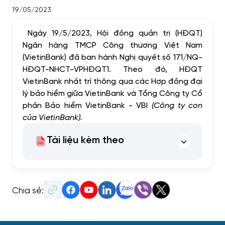
19/05/2023
Ngày 19/5/2023, Hội đồng quản trị (HĐQT)
Ngân hàng TMCP Công thương Việt Nam
(VietinBank) đã ban hành Nghị quyết số 171/NQ-
HĐQT-NHCT-VPHĐQT1. Theo đó, HĐQT
VietinBank nhất trí thông qua các Hợp đồng đại
lý bảo hiểm giữa VietinBank và Tổng Công ty Cổ
phần Bảo hiểm VietinBank - VBI
(Công ty con
của VietinBank).
Tài liệu kèm theo
Chia sẻ: