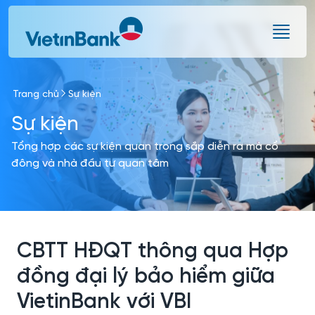
Skip to Main Content
Trang chủ
Sự kiện
Sự kiện
Tổng hợp các sự kiện quan trọng sắp diễn ra mà cổ
đông và nhà đầu tư quan tâm
CBTT HĐQT thông qua Hợp
đồng đại lý bảo hiểm giữa
VietinBank với VBI