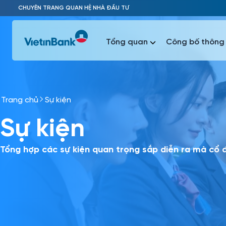
Skip to Main Content
CHUYÊN TRANG QUAN HỆ NHÀ ĐẦU TƯ
Tổng quan
Công bố thông 
Trang chủ
Sự kiện
Phổ biến 
Sự kiện
Phổ biến 
Báo c
Báo cáo 
Tổng hợp các sự kiện quan trọng sắp diễn ra mà cổ