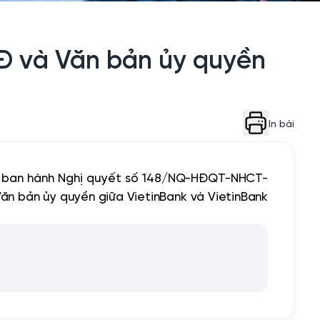
Đ và Văn bản ủy quyền
In bài
ã ban hành Nghị quyết số 148/NQ-HĐQT-NHCT-
ăn bản ủy quyền giữa VietinBank và VietinBank