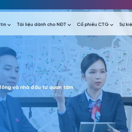
tin
Tài liệu dành cho NĐT
Cổ phiếu CTG
Sự ki
nhất
nhất
áo tài chính
Thông tin giao dịch
Công bố thông tin
Sự kiện
tài chính
Thông tin giao dịch
Công bố thông tin
Sự kiện
 đông và nhà đầu tư quan tâm