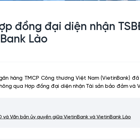
p đồng đại diện nhận TSB
nBank Lào
 Ngân hàng TMCP Công thương Việt Nam (VietinBank) đ
thông qua Hợp đồng đại diện nhận Tài sản bảo đảm và V
và Văn bản ủy quyền giữa VietinBank và VietinBank Lào