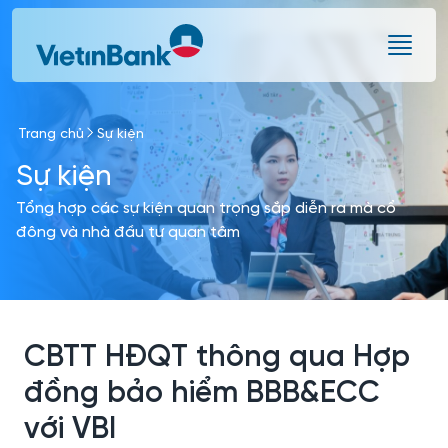
Skip to Main Content
Trang chủ
Sự kiện
Sự kiện
Tổng hợp các sự kiện quan trọng sắp diễn ra mà cổ
đông và nhà đầu tư quan tâm
CBTT HĐQT thông qua Hợp
đồng bảo hiểm BBB&ECC
với VBI