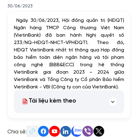
30/06/2023
Ngày 30/06/2023, Hội đồng quản trị (HĐQT)
Ngân hàng TMCP Công thương Việt Nam
(VietinBank) đã ban hành Nghị quyết số
233/NQ-HĐQT-NHCT-VPHĐQT1. Theo đó,
HĐQT VietinBank nhất trí thông qua Hợp đồng
bảo hiểm toàn diện ngân hàng và tội phạm
công nghệ (BBB&ECC) trong hệ thống
VietinBank giai đoạn 2023 – 2024 giữa
VietinBank và Tổng Công ty Cổ phần Bảo hiểm
VietinBank - VBI (Công ty con của VietinBank).
Tài liệu kèm theo
Chia sẻ: