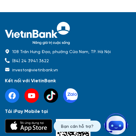
108 Trần Hưng Đạo, phường Cửa Nam, TP. Hà Nội
(84) 24 3941 3622
investor@vietinbank.vn
Kết nối với VietinBank
Tải iPay Mobile tại
Phổ biến nhất
Tải ứng dụng tại
Bạn cần hỗ trợ?
Báo cáo tài chính
Thông tin giao dịch