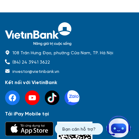
108 Trần Hưng Đạo, phường Cửa Nam, TP. Hà Nội
(84) 24 3941 3622
investor@vietinbank.vn
Kết nối với VietinBank
Tải iPay Mobile tại
Phổ biến nhất
Tải ứng dụng tại
Bạn cần hỗ trợ?
Báo cáo tài chính
Thông tin giao dịch