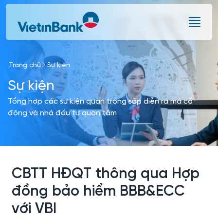
Skip to Main Content
Trang chủ
Sự kiện
Sự kiện
Tổng hợp các sự kiện quan trọng sắp diễn ra mà cổ
đông và nhà đầu tư quan tâm
CBTT HĐQT thông qua Hợp
đồng bảo hiểm BBB&ECC
với VBI