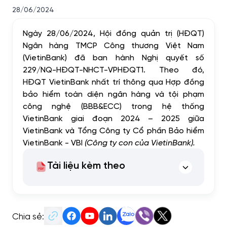
28/06/2024
Ngày 28/06/202
4
, Hội đồng quản trị (HĐQT)
Ngân hàng TMCP Công thương Việt Nam
(VietinBank) đã ban hành Nghị quyết số
229/NQ-HĐQT-NHCT-VPHĐQT1. Theo đó,
HĐQT VietinBank nhất trí thông qua Hợp đồng
bảo hiểm toàn diện ngân hàng và tội phạm
công nghệ (BBB&ECC) trong hệ thống
VietinBank giai đoạn 202
4
– 202
5
giữa
VietinBank và Tổng Công ty Cổ phần Bảo hiểm
VietinBank - VBI
(Công ty con của VietinBank).
Tài liệu kèm theo
Chia sẻ: