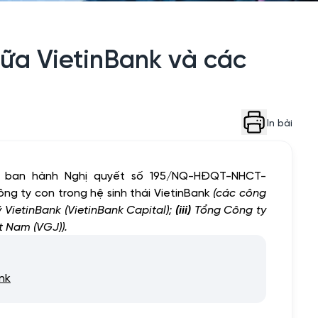
ữa VietinBank và các
In bài
ã ban hành Nghị quyết số 195/NQ-HĐQT-NHCT-
g ty con trong hệ sinh thái VietinBank
(các công
ietinBank (VietinBank Capital);
(iii)
Tổng Công ty
 Nam (VGJ)).
nk