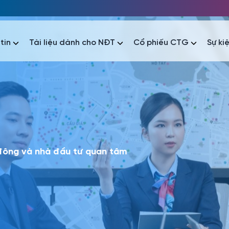
tin
Tài liệu dành cho NĐT
Cổ phiếu CTG
Sự ki
nhất
nhất
áo tài chính
Thông tin giao dịch
Công bố thông tin
Sự kiện
tài chính
Thông tin giao dịch
Công bố thông tin
Sự kiện
 đông và nhà đầu tư quan tâm