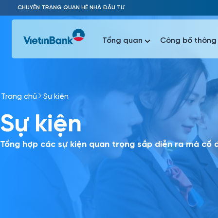
Skip to Main Content
CHUYÊN TRANG QUAN HỆ NHÀ ĐẦU TƯ
Tổng quan
Công bố thông 
Trang chủ
Sự kiện
Phổ biến 
Sự kiện
Phổ biến 
Báo c
Báo cáo 
Tổng hợp các sự kiện quan trọng sắp diễn ra mà cổ